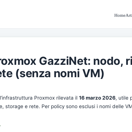
Home
Art
roxmox GazziNet: nodo, r
ete (senza nomi VM)
infrastruttura Proxmox rilevata il
16 marzo 2026
, utile
, storage e rete. Per policy sono esclusi i nomi delle VM
r