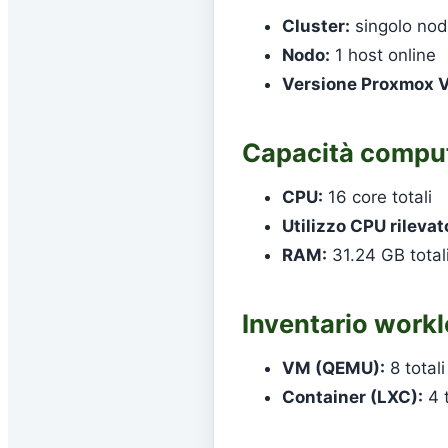
Cluster:
singolo no
Nodo:
1 host online
Versione Proxmox V
Capacità compu
CPU:
16 core totali
Utilizzo CPU rilevat
RAM:
31.24 GB totali
Inventario workl
VM (QEMU):
8 totali
Container (LXC):
4 t