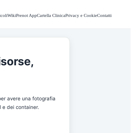
icoli
Wiki
Prenot App
Cartella Clinica
Privacy e Cookie
Contatti
isorse,
 per avere una fotografia
 e dei container.