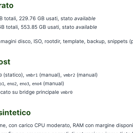
rato
B totali, 229.76 GB usati, stato
available
B totali, 553.85 GB usati, stato
available
immagini disco, ISO, rootdir, template, backup, snippets 
ost
(statico),
(manual),
(manual)
0
vmbr1
vmbr2
,
,
,
(manual)
o1
eno2
eno3
eno4
cato su bridge principale
vmbr0
sintetico
line, con carico CPU moderato, RAM con margine disponib