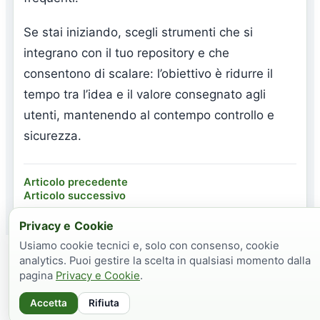
Se stai iniziando, scegli strumenti che si
integrano con il tuo repository e che
consentono di scalare: l’obiettivo è ridurre il
tempo tra l’idea e il valore consegnato agli
utenti, mantenendo al contempo controllo e
sicurezza.
Articolo precedente
Articolo successivo
Privacy e Cookie
Usiamo cookie tecnici e, solo con consenso, cookie
Parte dei contenuti e di alcuni materiali grafici di questo sito nasce
analytics. Puoi gestire la scelta in qualsiasi momento dalla
dalla collaborazione tra GazziNet e strumenti di intelligenza
pagina
Privacy e Cookie
.
artificiale. Anche l'immagine personale e stata in parte ottimizzata
digitalmente, cravatta inclusa.
Accetta
Rifiuta
© 2026 GazziNet. Tutti i diritti riservati.